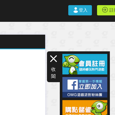
登入
註
收
闔