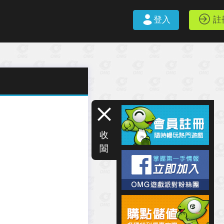
登入
註
收
闔